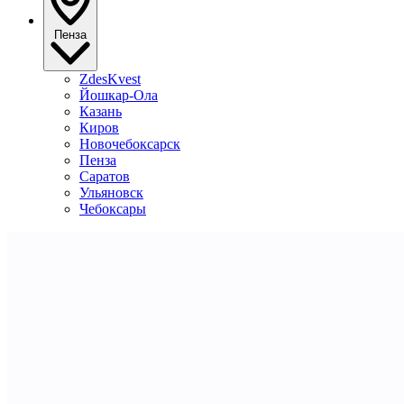
Пенза
ZdesKvest
Йошкар-Ола
Казань
Киров
Новочебоксарск
Пенза
Саратов
Ульяновск
Чебоксары